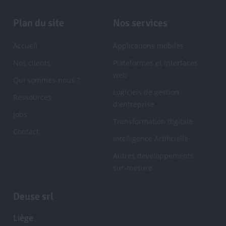
à
la
Pied
Plan du site
Nos services
Newsletter
de
Accueil
Applications mobiles
page
Nos clients
Plateformes et interfaces
web
Qui sommes-nous ?
Logiciels de gestion
Ressources
d'entreprise
Jobs
Transformation digitale
Contact
Intelligence Artificielle
Autres développements
sur-mesure
Deuse srl
Liège