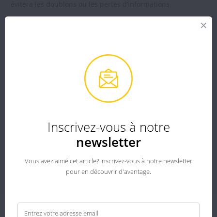
évitera les doublons ou les pertes d’informations.
Si vous désirez en savoir plus sur les avantages et les
inconvénients des logiciels en ligne (cloud) et ceux installés
en local, nous vous invitons à lire notre article sur
le
développement d’un logiciel, pour savoir quelle approche
choisir
.
Après avoir pris le temps de réfléchir à ces différents
critères avec votre développeur, celui-ci devrait être en
mesure de déterminer le logiciel qui correspondra à vos
Inscrivez-vous à notre
besoins.
newsletter
Deux solutions possibles : un logiciel sur-mesure ou un
logiciel standard.
Vous avez aimé cet article? Inscrivez-vous à notre newsletter
pour en découvrir d'avantage.