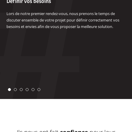
étapes
Définir vos besoins
Le
de
Lors de notre premier rendez-vous, nous prenons le temps de
Apr
notre
til,
discuter ensemble de votre projet pour définir correctement vos
une
processus
besoins et envies afin de vous proposer la meilleure solution.
cor