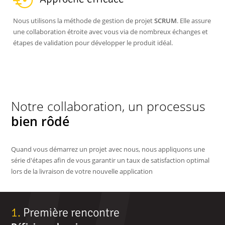
Nous utilisons la méthode de gestion de projet
SCRUM
. Elle assure
une collaboration étroite avec vous via de nombreux échanges et
étapes de validation pour développer le produit idéal.
Notre collaboration, un processus
bien rôdé
Quand vous démarrez un projet avec nous, nous appliquons une
série d'étapes afin de vous garantir un taux de satisfaction optimal
lors de la livraison de votre nouvelle application
Les
1.
Première rencontre
2.