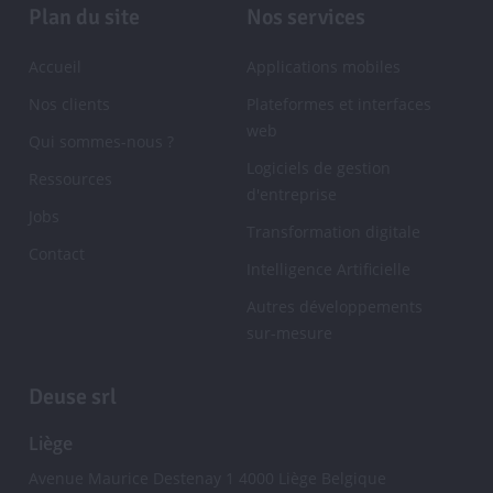
la
Pied
Plan du site
Nos services
Newsletter
de
Accueil
Applications mobiles
page
Nos clients
Plateformes et interfaces
web
Qui sommes-nous ?
Logiciels de gestion
Ressources
d'entreprise
Jobs
Transformation digitale
Contact
Intelligence Artificielle
Autres développements
sur-mesure
Deuse srl
Liège
Avenue Maurice Destenay 1
4000
Liège
Belgique