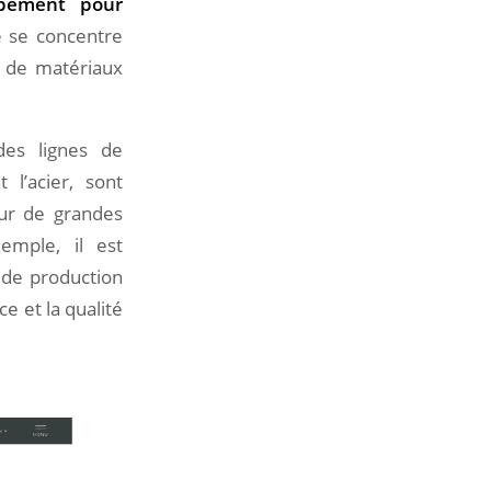
ppement pour
Romain Ledent
le se concentre
Partner
e de matériaux
des lignes de
Partager cet article
 l’acier, sont
our de grandes
emple, il est
s de production
Inscrivez-vous à notre
e et la qualité
newsletter !
S'INSCRIRE