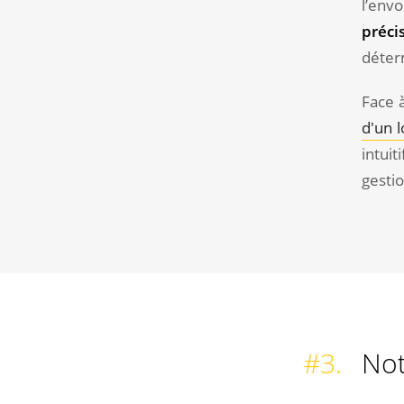
l’env
préci
déterm
Face 
d'un l
intui
gestio
#3.
Not