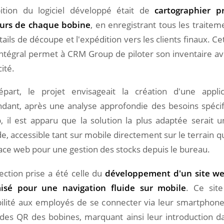
ition du logiciel développé était de
cartographier p
urs de chaque bobine
, en enregistrant tous les traitem
tails de découpe et l'expédition vers les clients finaux. Ce
 intégral permet à CRM Group de piloter son inventaire a
cité.
part, le projet envisageait la création d'une applic
dant, après une analyse approfondie des besoins spéc
, il est apparu que la solution la plus adaptée serait 
e, accessible tant sur mobile directement sur le terrain q
face web pour une gestion des stocks depuis le bureau.
ection prise a été celle du
développement d'un site we
isé pour une navigation fluide sur mobile
. Ce sit
bilité aux employés de se connecter via leur smartphon
odes QR des bobines, marquant ainsi leur introduction da