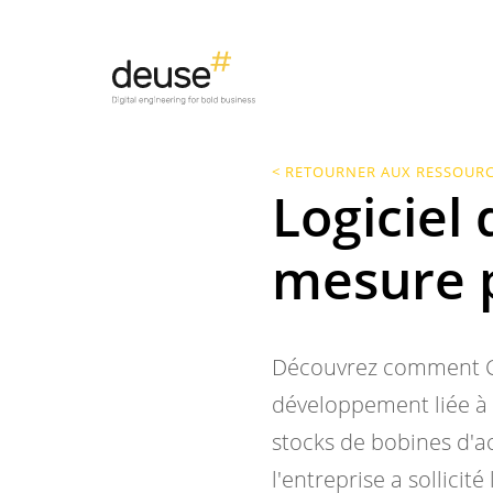
< RETOURNER AUX RESSOUR
Logiciel 
mesure 
Découvrez comment CR
développement liée à A
stocks de bobines d'ac
l'entreprise a sollicit