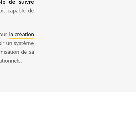
le de suivre
oit capable de
pour
la création
oir un système
misation de sa
ationnels.