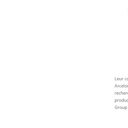
Leur c
Arcelo
recher
produc
Group p