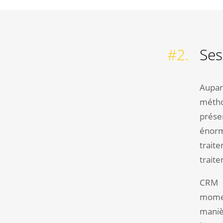
#2.
Ses
Aupar
métho
prése
énorm
trait
trait
CRM 
moment
maniè