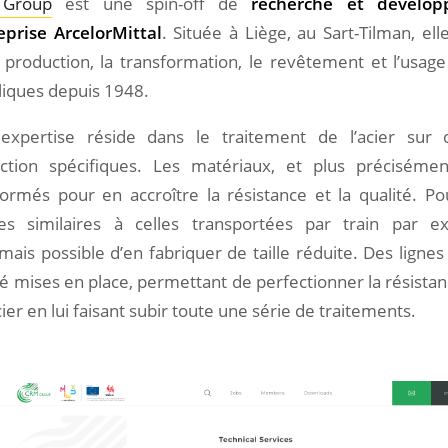
Group
est une spin-off de
recherche et dévelo
reprise ArcelorMittal
. Située à Liège, au Sart-Tilman, el
a production, la transformation, le revêtement et l’usag
liques depuis 1948.
expertise réside dans le traitement de l’acier sur 
ction spécifiques. Les matériaux, et plus précisément
formés pour en accroître la résistance et la qualité. P
es similaires à celles transportées par train par ex
mais possible d’en fabriquer de taille réduite. Des ligne
é mises en place, permettant de perfectionner la résistanc
cier en lui faisant subir toute une série de traitements.