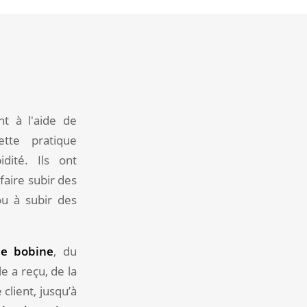
nt à l'aide de
ette pratique
dité. Ils ont
faire subir des
u à subir des
ue bobine
, du
e a reçu, de la
lient, jusqu’à