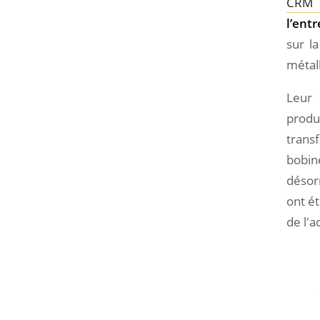
CRM 
#4.
Notre collaboration
l’ent
sur l
#5.
Conclusion
métal
#6.
Que faut il retenir de cet
Leur 
article ?
produ
trans
bobin
désor
ont ét
de l'a