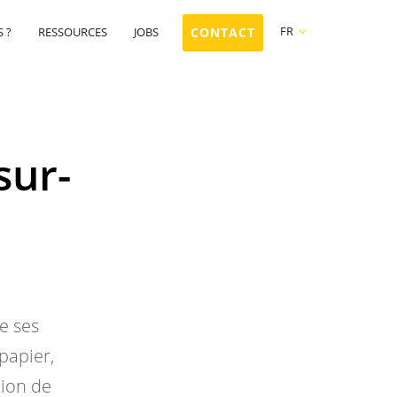
FR
 ?
RESSOURCES
JOBS
CONTACT
FR
NL
EN
sur-
e ses
papier,
tion de