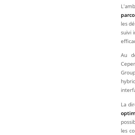
L'amb
parco
les dé
suivi
effica
Au dé
Cepen
Group
hybrid
inter
La dir
optim
possi
les c