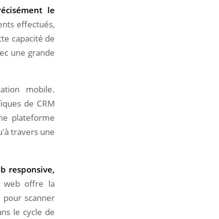
récisément le
ents effectués,
tte capacité de
vec une grande
ation mobile.
ifiques de CRM
une plateforme
u'à travers une
b responsive,
e web offre la
e pour scanner
ns le cycle de