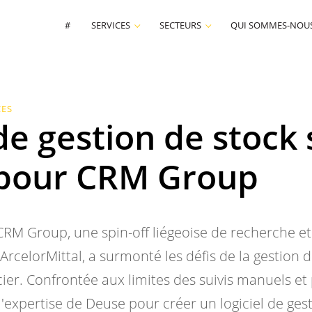
#
SERVICES
SECTEURS
QUI SOMMES-NOUS
CES
de gestion de stock 
pour CRM Group
M Group, une spin-off liégeoise de recherche et
rcelorMittal, a surmonté les défis de la gestion d
ier. Confrontée aux limites des suivis manuels et 
é l'expertise de Deuse pour créer un logiciel de ges