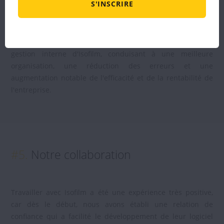
S'INSCRIRE
améliorant ainsi la gestion financière et augmentant la
rentabilité.
En résumé, cette solution numérique a transformé la
gestion interne d'Isofilm, conduisant à une meilleure
organisation, une réduction des erreurs et une
augmentation notable de l'efficacité et de la rentabilité de
l'entreprise.
#5.
Notre collaboration
Travailler avec Isofilm a été une expérience très positive,
car dès le début, nous avons établi une relation de
confiance qui a facilité le développement de leur logiciel