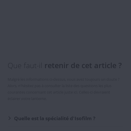
S'INSCRIRE
Vous
êtes
maintenant
inscrit
Que faut-il
retenir de cet article ?
à
la
Malgré les informations ci-dessus, vous avez toujours un doute ?
Newsletter
Alors, n'hésitez pas à consulter la liste des questions les plus
courantes concernant cet article juste ici. Celles-ci devraient
éclairer votre lanterne.
Quelle est la spécialité d'Isofilm ?