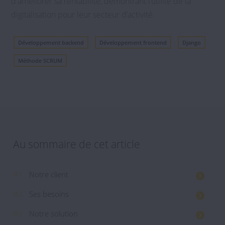
d'améliorer sa rentabilité, démontrant l’utilité de la
digitalisation pour leur secteur d’activité.
Développement backend
Développement frontend
Django
Méthode SCRUM
Au sommaire de cet article
#1.
Notre client
#2.
Ses besoins
#3.
Notre solution