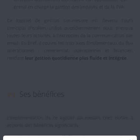
prend en charge la gestion des impayés et de la TVA.
Ce logiciel de gestion sur-mesure est devenu l'outil
principal d'Isofilm, utilisé quotidiennement pour presque
toutes leurs activités, à l'exception de la communication par
email. En bref, il couvre les trois axes fondamentaux du flux
opérationnel : commercial, opérationnel et financier,
rendant
leur gestion quotidienne plus fluide et intégrée
.
#4.
Ses bénéfices
L'implémentation de ce logiciel sur-mesure chez Isofilm a
apporté des bénéfices significatifs :
Réduction des pertes d'information
: Auparavant, le