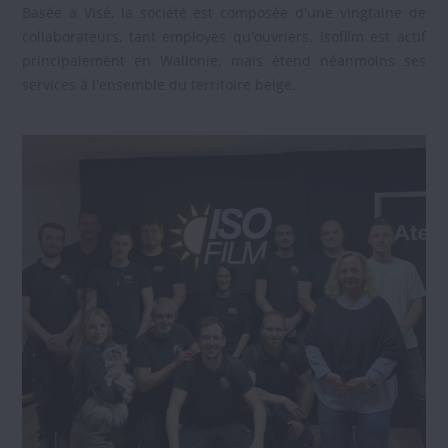
Basée à Visé, la société est composée d'une vingtaine de
collaborateurs, tant employés qu'ouvriers. Isofilm est actif
principalement en Wallonie, mais étend néanmoins ses
services à l'ensemble du territoire belge.