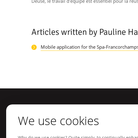
Deuse, le travail d'équipe est essentiel pour la réus
Articles written by Pauline H
Mobile application for the Spa-Francorchamp
We use cookies
Footer
Sitemap
Our services
Home
Mobile applications
Why do we use cookies? Quite simply, to continually enha