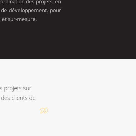
ordination des projets, en
es de développement, pour
s et sur-mesure.
s projets sur
 des clients de
.