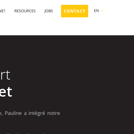
EN
WE?
RESOURCES
JOBS
CONTACT
FR
NL
EN
rt
et
 Pauline a intégré notre