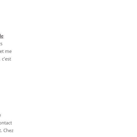
de
ts
jet me
 c’est
e
ontact
t. Chez