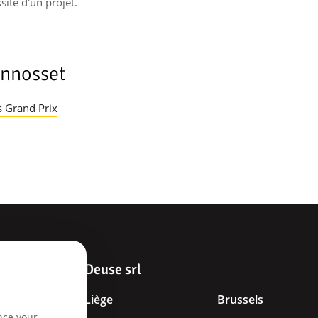
site d'un projet.
annosset
s Grand Prix
Deuse srl
Liège
Brussels
nce your