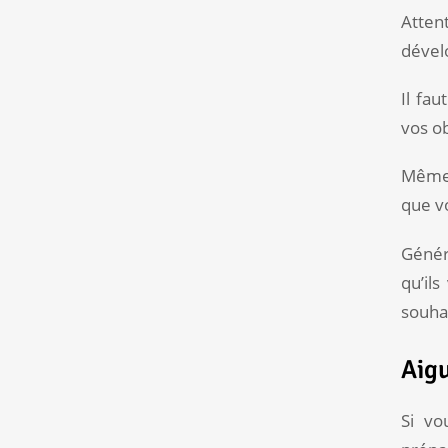
Atten
dével
Il fau
vos ob
Même 
que vo
Généra
qu’il
souha
Aigu
Si vo