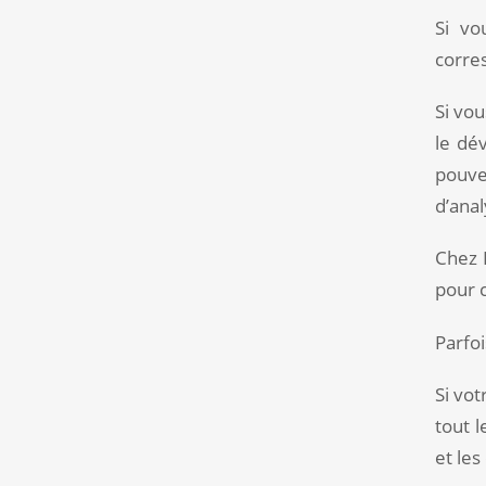
Si vo
corre
Si vo
le dé
pouve
d’anal
Chez
pour c
Parfoi
Si vot
tout 
et les