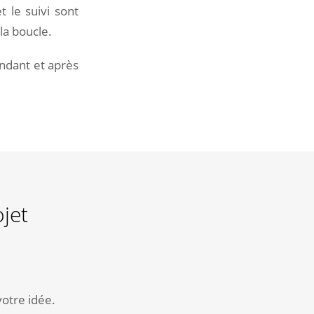
t le suivi sont
 la boucle.
endant et après
Inscrivez-vous à notre
newsletter !
S'INSCRIRE
Vous
jet
êtes
maintenant
inscrit
à
la
votre idée.
Newsletter