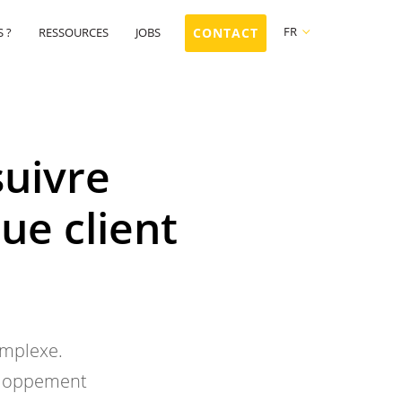
FR
 ?
RESSOURCES
JOBS
CONTACT
FR
NL
EN
uivre
que client
omplexe.
veloppement