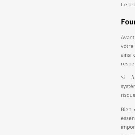
Ce pré
Four
Avant
votre
ainsi
respec
Si à
systé
risque
Bien 
essen
impor