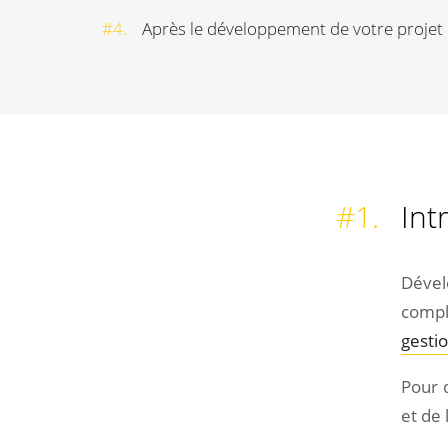
#4.
Après le développement de votre projet
#1.
Int
#1.
Introduction
#2.
Avant le développement de
Dével
votre projet
compl
#3.
Pendant le développement
de votre projet
gesti
#4.
Après le développement de
Pour q
votre projet
et de