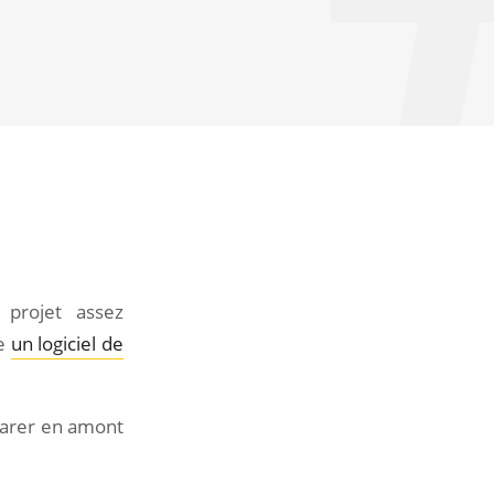
Rédigé par notre
expert
 projet assez
Mathieu Guffens
re
un logiciel de
Team Leader
éparer en amont
Partager cet article