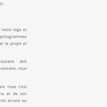
et.
 votre logo et
t pictogrammes
er le projet et
ataire doit
cessaire, vous
nt mais c’est
enu et de son
ents écrans ou