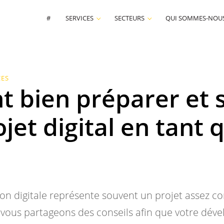
#
SERVICES
SECTEURS
QUI SOMMES-NOUS
CES
bien préparer et s
jet digital en tant 
on digitale représente souvent un projet assez c
 vous partageons des conseils afin que votre dé