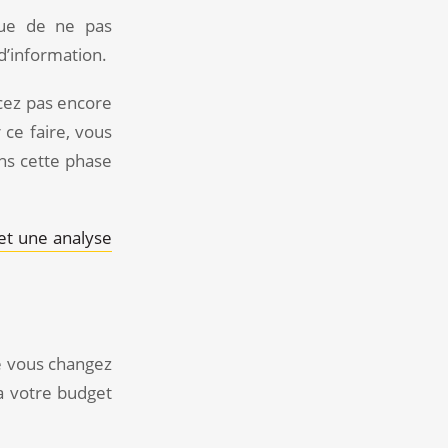
sque de ne pas
d’information.
cez pas encore
 ce faire, vous
ns cette phase
 et une analyse
ue vous changez
a votre budget