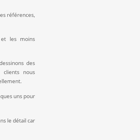
des références,
r et les moins
 dessinons des
 clients nous
éellement.
lques uns pour
s le détail car