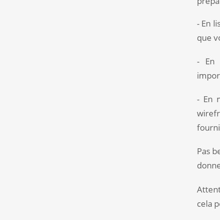
prépa
- En l
que v
- En 
import
- En 
wiref
fourn
Pas b
donne
Attent
cela p