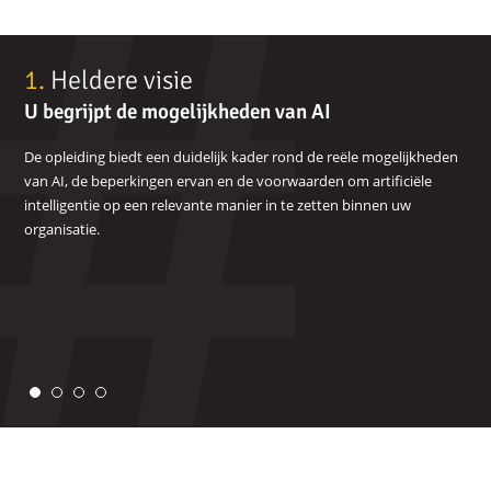
De
1.
Heldere visie
2.
stappen
U begrijpt de mogelijkheden van AI
U 
in
on
De opleiding biedt een duidelijk kader rond de reële mogelijkheden
ons
van AI, de beperkingen ervan en de voorwaarden om artificiële
Aut
proces
intelligentie op een relevante manier in te zetten binnen uw
syn
organisatie.
AI 
pro