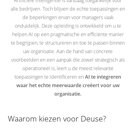
Artificiële intelligentie is vandaag toegankelijk voor
suivre
alle bedrijven. Toch blijven de echte toepassingen en
une
de beperkingen ervan voor managers vaak
formation
onduidelijk. Deze opleiding is ontwikkeld om u te
IA
helpen AI op een pragmatische en efficiënte manier
pour
te begrijpen, te structureren en toe te passen binnen
dirigeants
uw organisatie. Aan de hand van concrete
et
voorbeelden en een aanpak die zowel strategisch als
managers
operationeel is, leert u de meest relevante
toepassingen te identificeren en
AI te integreren
waar het echte meerwaarde creëert voor uw
organisatie.
Waarom kiezen voor Deuse?