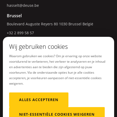
hasselt@deuse.be
Brussel
Boulevard Auguste Reyers 80
1030
Brussel
België
+32 2 899 58 57
bruxelles@deuse.be
Wij gebruiken cookies
Luik
Waarom gebruiken we cookies? Om je ervaring op onze website
Avenue Maurice Destenay 1
4000
Luik
België
voortdurend te verbeteren, het verkeer te analyseren en je inhoud
en advertenties aan te bieden die zijn afgestemd op jouw
+32 4 277 87 77
voorkeuren. Via de onderstaande opties kun je alle cookies
liege@deuse.be
accepteren, je voorkeuren aanpassen of niet-essentiële cookies
weigeren.
ALLES ACCEPTEREN
Algemene verkoopsvoorwaarden
Site kaart
NIET-ESSENTIËLE COOKIES WEIGEREN