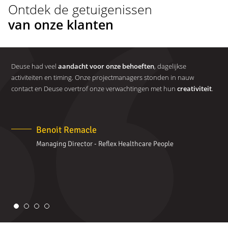
Ontdek de getuigenissen
van onze klanten
te
Deuse had veel
aandacht voor onze behoeften
, dagelijkse
Deu
orm
activiteiten en timing. Onze projectmanagers stonden in nauw
sam
contact en Deuse overtrof onze verwachtingen met hun
creativiteit
.
con
suc
Benoit Remacle
Managing Director - Reflex Healthcare People