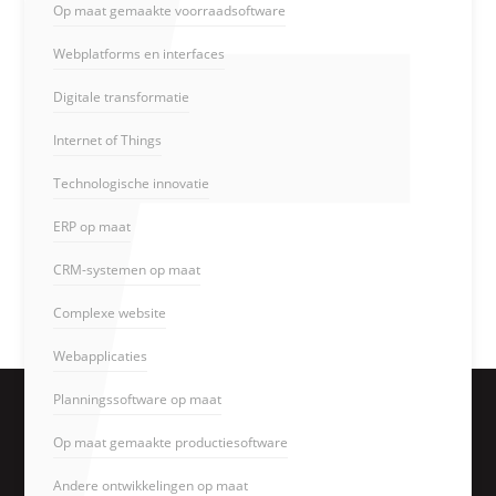
Op maat gemaakte voorraadsoftware
Webplatforms en interfaces
Digitale transformatie
Internet of Things
Technologische innovatie
ERP op maat
CRM-systemen op maat
Complexe website
Webapplicaties
Planningssoftware op maat
Op maat gemaakte productiesoftware
Andere ontwikkelingen op maat