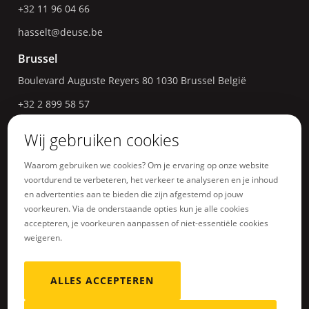
+32 11 96 04 66
hasselt@deuse.be
Brussel
Boulevard Auguste Reyers 80
1030
Brussel
België
+32 2 899 58 57
bruxelles@deuse.be
Wij gebruiken cookies
Luik
Waarom gebruiken we cookies? Om je ervaring op onze website
Avenue Maurice Destenay 1
4000
Luik
België
voortdurend te verbeteren, het verkeer te analyseren en je inhoud
en advertenties aan te bieden die zijn afgestemd op jouw
+32 4 277 87 77
voorkeuren. Via de onderstaande opties kun je alle cookies
liege@deuse.be
accepteren, je voorkeuren aanpassen of niet-essentiële cookies
weigeren.
ALLES ACCEPTEREN