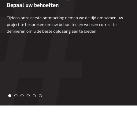
stappen
a
Bepaal uw behoeften
in
He
ven
Tijdens onze eerste ontmoeting nemen we de tijd om samen uw
ons
project te bespreken om uw behoeften en wensen correct te
proces
Zod
Wij
definiëren om u de beste oplossing aan te bieden.
een
sam
dez