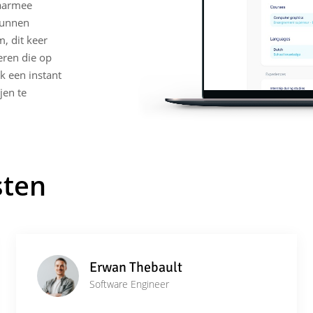
waarmee
kunnen
, dit keer
eren die op
k een instant
jen te
sten
Erwan Thebault
Software Engineer