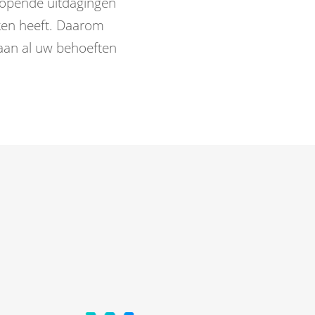
nlopende uitdagingen
rken heeft. Daarom
aan al uw behoeften