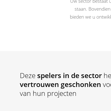
Uw sector bestaat u
staan. Bovendien 
bieden we u ontwik
Deze
spelers in de sector
he
vertrouwen geschonken
voo
van hun projecten