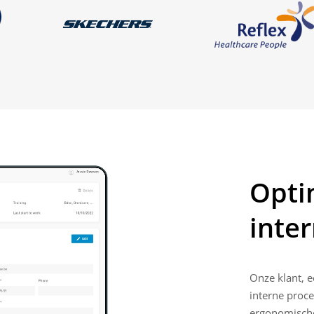
Opti
inte
Onze klant, e
interne proc
ergonomische