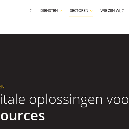
#
DIENSTEN
SECTOREN
WIE ZIJN WIJ ?
EN
itale oplossingen vo
sources