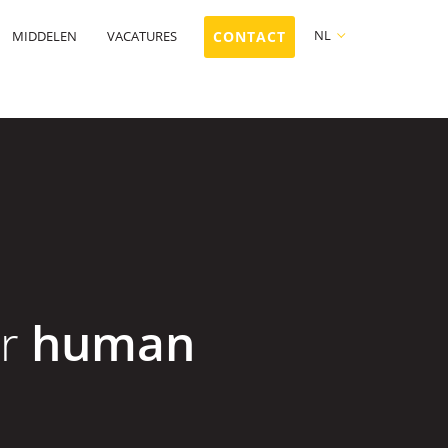
NL
MIDDELEN
VACATURES
CONTACT
FR
NL
EN
or
human