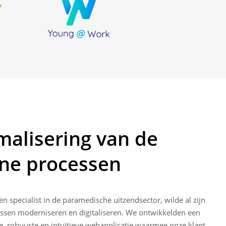
malisering van de
rne processen
en specialist in de paramedische uitzendsector, wilde al zijn
essen moderniseren en digitaliseren. We ontwikkelden een
, robuuste en intuïtieve webapplicatie waarmee onze klant