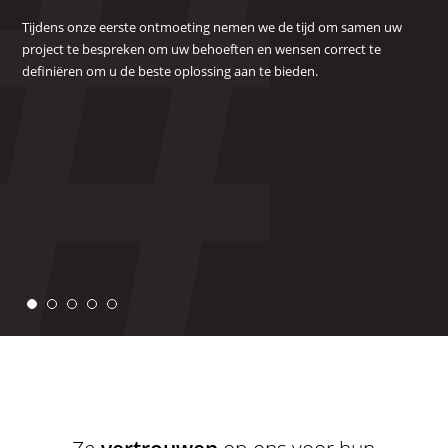
in
He
ven
Tijdens onze eerste ontmoeting nemen we de tijd om samen uw
ons
project te bespreken om uw behoeften en wensen correct te
proces
Zod
Wij
definiëren om u de beste oplossing aan te bieden.
een
sam
dez