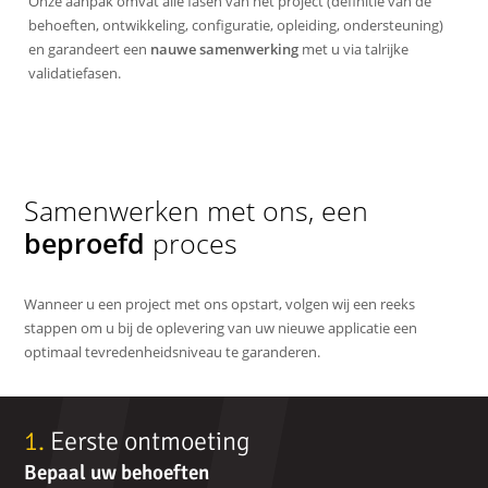
Onze aanpak omvat alle fasen van het project (definitie van de
behoeften, ontwikkeling, configuratie, opleiding, ondersteuning)
en garandeert een
nauwe samenwerking
met u via talrijke
validatiefasen.
Samenwerken met ons, een
beproefd
proces
Wanneer u een project met ons opstart, volgen wij een reeks
stappen om u bij de oplevering van uw nieuwe applicatie een
optimaal tevredenheidsniveau te garanderen.
De
1.
Eerste ontmoeting
2.
stappen
a
Bepaal uw behoeften