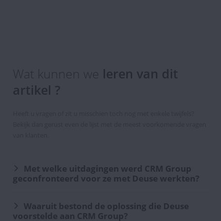
U
bent
nu
geabonneerd
Wat kunnen we
leren van dit
op
artikel ?
de
Nieuwsbrief
Heeft u vragen of zit u misschien toch nog met enkele twijfels?
Bekijk dan gerust even de lijst met de meest voorkomende vragen
van klanten.
Met welke uitdagingen werd CRM Group
geconfronteerd voor ze met Deuse werkten?
Waaruit bestond de oplossing die Deuse
voorstelde aan CRM Group?