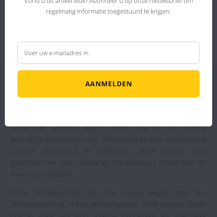
Desalniettemin doen de verwachte optimalisatie van
Vond u dit artikel leuk? Abonneer u op onze nieuwsbrief om
regelmatig informatie toegestuurd te krijgen.
voorraadbeheer, meer wendbaar en transparant,
vermoeden dat CRM Group aanzienlijke voordelen zal
behalen.
AANMELDEN
#4.
Onze samenwerking
Vanaf het absolute begin vonden we het het uiterst
belangrijk om de eisen van CRM Group en hun operationele
context diepgaand te begrijpen. Deze aanpak was
essentieel om een soepele en harmonieuze relatie met de
klant op te bouwen.
Onze betrokkenheid bij CRM Group begon met een
onderdompeling in hun werkomgeving. Deze aanpak stelde
ons in staat om hun interne processen en specifieke