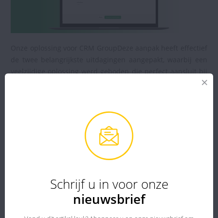
Onze oplossing voor CRM GroupDeze aanpak heeft effectief
de twee belangrijkste uitdagingen aangepakt, waarbij een
veelzijdige oplossing werd geboden die perfect aansluit bij
de behoeften van de klant. Door het vermijden van de
ontwikkeling van twee afzonderlijke applicaties hebben we
aanzienlijke kostenbesparingen voor onze klant
gerealiseerd. Deze op maat gemaakte oplossing combineert
de efficiëntie van mobiel gebruik met de robuustheid van
het desktopinterface, waardoor
voorraadbeheer intuïtiever
wordt.
Dit succes toont ons engagement om naar onze
klant te luisteren en onze technologische oplossingen aan
te passen om beter aan zijn verwachtingen te voldoen.
Schrijf u in voor onze
Bij de aanvang van de uiteindelijke implementatie moet het
nieuwsbrief
exacte effect van onze oplossing nog worden gemeten.