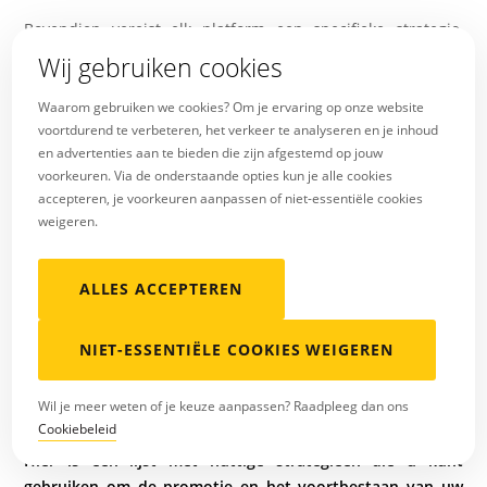
Bovendien vereist elk platform een specifieke strategie,
afhankelijk van de markt en het publiek waarop het zich
Wij gebruiken cookies
richt.
Waarom gebruiken we cookies? Om je ervaring op onze website
voortdurend te verbeteren, het verkeer te analyseren en je inhoud
en advertenties aan te bieden die zijn afgestemd op jouw
voorkeuren. Via de onderstaande opties kun je alle cookies
accepteren, je voorkeuren aanpassen of niet-essentiële cookies
weigeren.
ALLES ACCEPTEREN
NIET-ESSENTIËLE COOKIES WEIGEREN
Wil je meer weten of je keuze aanpassen? Raadpleeg dan ons
Cookiebeleid
Hier is een lijst met nuttige strategieën die u kunt
gebruiken om de promotie en het voortbestaan van uw